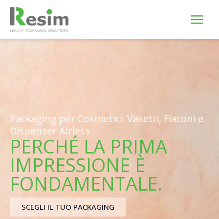
Vai
al
contenuto
Packaging per Cosmetici: Vasetti, Flaconi e
Dispenser Airless
PERCHÉ LA PRIMA
IMPRESSIONE È
FONDAMENTALE.
SCEGLI IL TUO PACKAGING