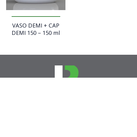
VASO DEMI + CAP
DEMI 150 – 150 ml
RESIM d.o.o.
Špruha 33
1236 Trzin, Slovenija
08 205 82 60
info@resim.si