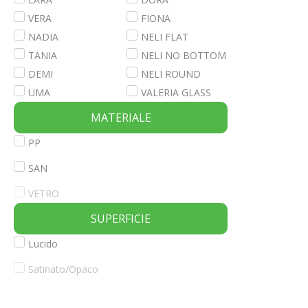
VERA
FIONA
NADIA
NELI FLAT
TANIA
NELI NO BOTTOM
DEMI
NELI ROUND
UMA
VALERIA GLASS
MATERIALE
PP
SAN
VETRO
SUPERFICIE
Lucido
Satinato/Opaco