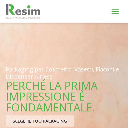
Vai
al
contenuto
Packaging per Cosmetici: Vasetti, Flaconi e
Dispenser Airless
PERCHÉ LA PRIMA
IMPRESSIONE È
FONDAMENTALE.
SCEGLI IL TUO PACKAGING