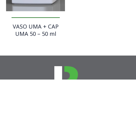
VASO UMA + CAP
UMA 50 – 50 ml
RESIM d.o.o.
Špruha 33
1236 Trzin, Slovenija
08 205 82 60
info@resim.si