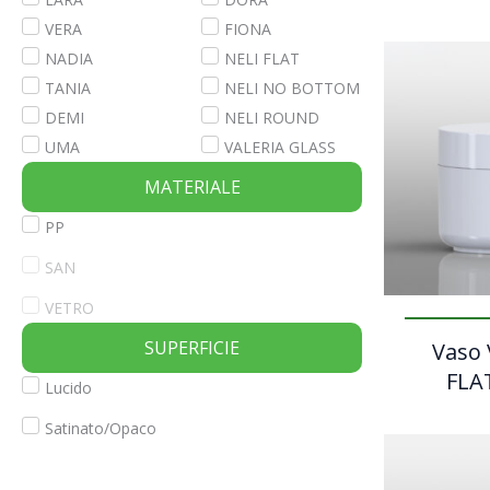
VERA
FIONA
NADIA
NELI FLAT
TANIA
NELI NO BOTTOM
DEMI
NELI ROUND
UMA
VALERIA GLASS
MATERIALE
PP
SAN
VETRO
SUPERFICIE
Vaso 
FLAT
Lucido
Satinato/Opaco