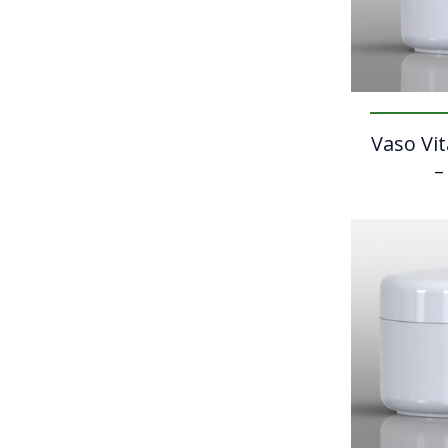
Vaso Vit
–