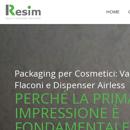
Vai
al
HOME
contenuto
Packaging per Cosmetici: Vas
Flaconi e Dispenser Airless
PERCHÉ LA PRIM
IMPRESSIONE È
FONDAMENTALE