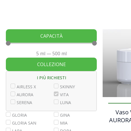
CAPACITÀ
5
ml
—
500
ml
COLLEZIONE
I PIÙ RICHIESTI
AIRLESS X
SKINNY
AURORA
VITA
SERENA
LUNA
Vaso 
GLORIA
GINA
AURORA
GLORIA SAN
MIA
LARA
DORA