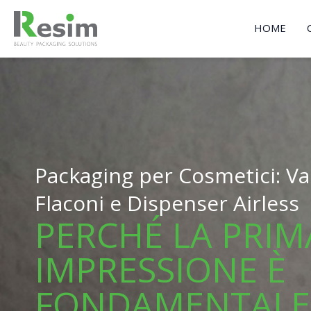
Vai
al
HOME
contenuto
Packaging per Cosmetici: Vas
Flaconi e Dispenser Airless
PERCHÉ LA PRIM
IMPRESSIONE È
FONDAMENTALE