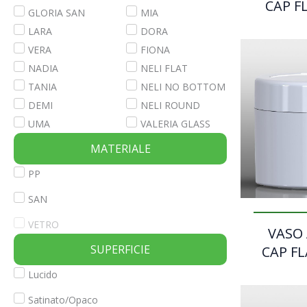
CAP FL
GLORIA SAN
MIA
LARA
DORA
VERA
FIONA
NADIA
NELI FLAT
TANIA
NELI NO BOTTOM
DEMI
NELI ROUND
UMA
VALERIA GLASS
MATERIALE
PP
SAN
VETRO
VASO
SUPERFICIE
CAP FL
Lucido
Satinato/Opaco