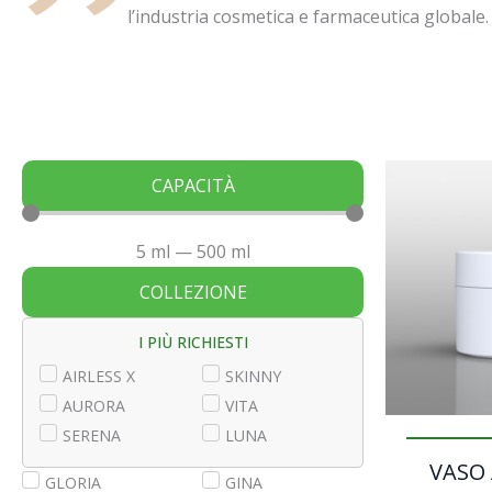
l’industria cosmetica e farmaceutica globale.
CAPACITÀ
5
ml
—
500
ml
COLLEZIONE
I PIÙ RICHIESTI
AIRLESS X
SKINNY
AURORA
VITA
SERENA
LUNA
VASO
GLORIA
GINA