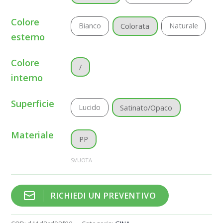
Colore
Bianco
Naturale
Colorata
esterno
Colore
/
interno
Superficie
Lucido
Satinato/Opaco
Materiale
PP
SVUOTA
RICHIEDI UN PREVENTIVO