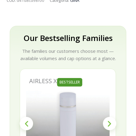
COD:
d41d8cd98f00
Categoria:
GINA
Our Bestselling Families
The families our customers choose most —
available volumes and cap options at a glance.
AIRLESS X
BESTSELLER