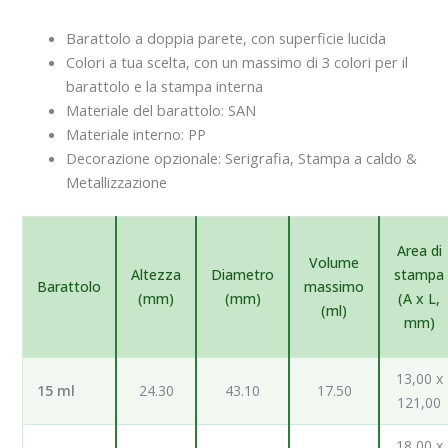
Barattolo a doppia parete, con superficie lucida
Colori a tua scelta, con un massimo di 3 colori per il
barattolo e la stampa interna
Materiale del barattolo: SAN
Materiale interno: PP
Decorazione opzionale: Serigrafia, Stampa a caldo &
Metallizzazione
Area di
Volume
Altezza
Diametro
stampa
Barattolo
massimo
(mm)
(mm)
(A x L,
(ml)
mm)
13,00 x
15 ml
24.30
43.10
17.50
121,00
18,00 x