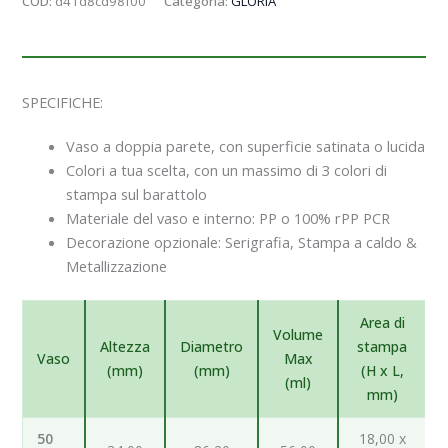
COD:
d41d8cd98f00
Categoria:
GLORIA
SPECIFICHE:
Vaso a doppia parete, con superficie satinata o lucida
Colori a tua scelta, con un massimo di 3 colori di
stampa sul barattolo
Materiale del vaso e interno: PP o 100% rPP PCR
Decorazione opzionale: Serigrafia, Stampa a caldo &
Metallizzazione
Area di
Volume
Altezza
Diametro
stampa
Vaso
Max
(mm)
(mm)
(H x L,
(ml)
mm)
50
18,00 x