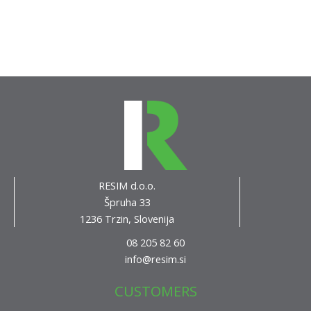
RESIM d.o.o.
Špruha 33
1236 Trzin, Slovenija
08 205 82 60
info@resim.si
CUSTOMERS