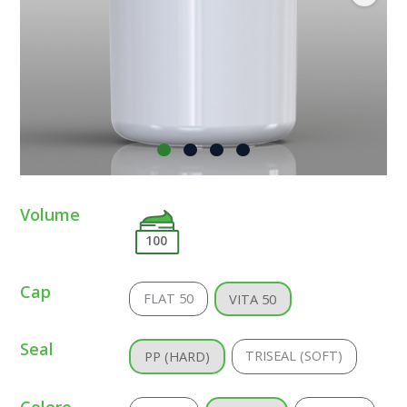
Volume
100
Cap
FLAT 50
VITA 50
Seal
TRISEAL (SOFT)
PP (HARD)
Colore