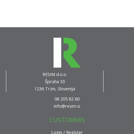
RESIM d.o.o.
Špruha 33
1236 Trzin, Slovenija
08 205 82 60
info@resim.si
CUSTOMERS
Login / Register