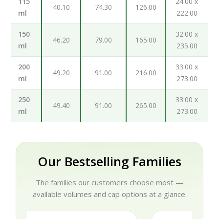
115
24.00 x
40.10
74.30
126.00
ml
222.00
150
32.00 x
46.20
79.00
165.00
ml
235.00
200
33.00 x
49.20
91.00
216.00
ml
273.00
250
33.00 x
49.40
91.00
265.00
ml
273.00
Our Bestselling Families
The families our customers choose most —
available volumes and cap options at a glance.