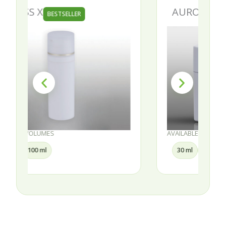
AURORA
BESTSELLER
AVAILABLE VOLUMES
30 ml
50 ml
75 ml
100 ml