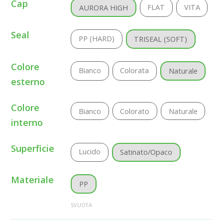
Cap
FLAT
VITA
AURORA HIGH
Seal
PP (HARD)
TRISEAL (SOFT)
Colore
Bianco
Colorata
Naturale
esterno
Colore
Bianco
Colorato
Naturale
interno
Superficie
Lucido
Satinato/Opaco
Materiale
PP
SVUOTA