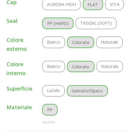
Cap
AURORA HIGH
VITA
FLAT
Seal
TRISEAL (SOFT)
PP (HARD)
Colore
Bianco
Naturale
Colorata
esterno
Colore
Bianco
Naturale
Colorato
interno
Superficie
Lucido
Satinato/Opaco
Materiale
PP
SVUOTA