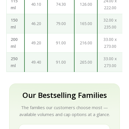
115
24.00 x
40.10
74.30
126.00
ml
222.00
150
32.00 x
46.20
79.00
165.00
ml
235.00
200
33.00 x
49.20
91.00
216.00
ml
273.00
250
33.00 x
49.40
91.00
265.00
ml
273.00
Our Bestselling Families
The families our customers choose most —
available volumes and cap options at a glance.