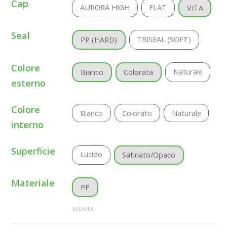
Cap
AURORA HIGH
FLAT
VITA
Seal
TRISEAL (SOFT)
PP (HARD)
Colore
Naturale
Bianco
Colorata
esterno
Colore
Bianco
Colorato
Naturale
interno
Superficie
Lucido
Satinato/Opaco
Materiale
PP
SVUOTA