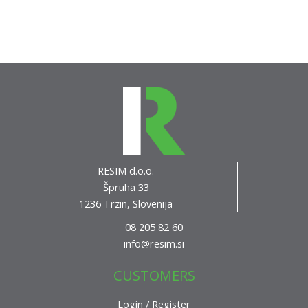
RESIM d.o.o.
Špruha 33
1236 Trzin, Slovenija
08 205 82 60
info@resim.si
CUSTOMERS
Login / Register