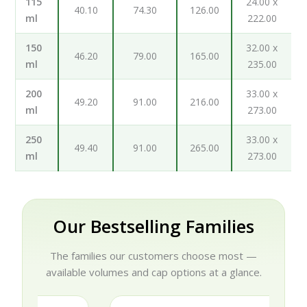
115
24.00 x
40.10
74.30
126.00
ml
222.00
150
32.00 x
46.20
79.00
165.00
ml
235.00
200
33.00 x
49.20
91.00
216.00
ml
273.00
250
33.00 x
49.40
91.00
265.00
ml
273.00
Our Bestselling Families
The families our customers choose most —
available volumes and cap options at a glance.