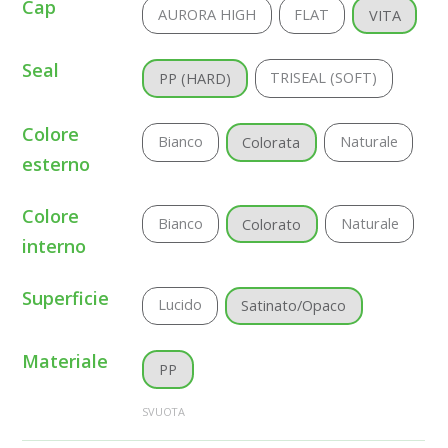
Cap
AURORA HIGH
FLAT
VITA
Seal
TRISEAL (SOFT)
PP (HARD)
Colore
Bianco
Naturale
Colorata
esterno
Colore
Bianco
Naturale
Colorato
interno
Superficie
Lucido
Satinato/Opaco
Materiale
PP
SVUOTA