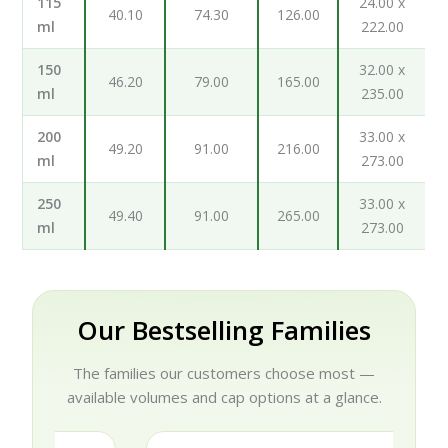
115
24.00 x
40.10
74.30
126.00
ml
222.00
150
32.00 x
46.20
79.00
165.00
ml
235.00
200
33.00 x
49.20
91.00
216.00
ml
273.00
250
33.00 x
49.40
91.00
265.00
ml
273.00
Our Bestselling Families
The families our customers choose most —
available volumes and cap options at a glance.