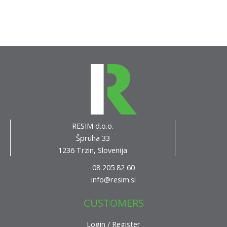
RESIM d.o.o.
Špruha 33
1236 Trzin, Slovenija
08 205 82 60
info@resim.si
CUSTOMERS
Login / Register