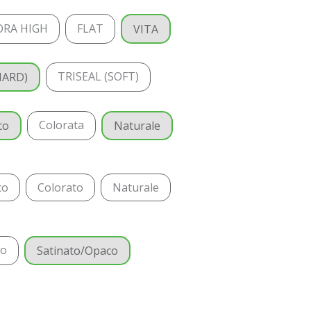
ORA HIGH
FLAT
VITA
TRISEAL (SOFT)
HARD)
Colorata
co
Naturale
co
Colorato
Naturale
do
Satinato/Opaco