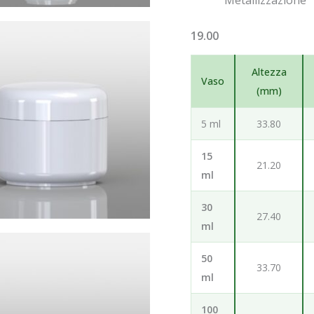
19.00
Altezza
Vaso
(mm)
5 ml
33.80
15
21.20
ml
30
27.40
ml
50
33.70
ml
100