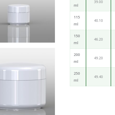
39.00
ml
115
40.10
ml
150
46.20
ml
200
49.20
ml
250
49.40
ml