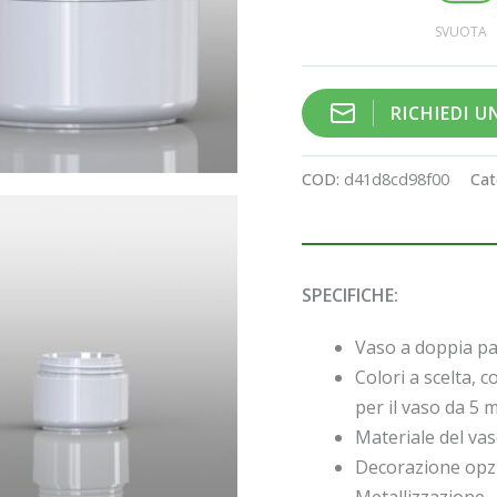
SVUOTA
RICHIEDI 
COD:
d41d8cd98f00
Cat
SPECIFICHE:
Vaso a doppia par
Colori a scelta, c
per il vaso da 5 m
Materiale del va
Decorazione opzi
Metallizzazione