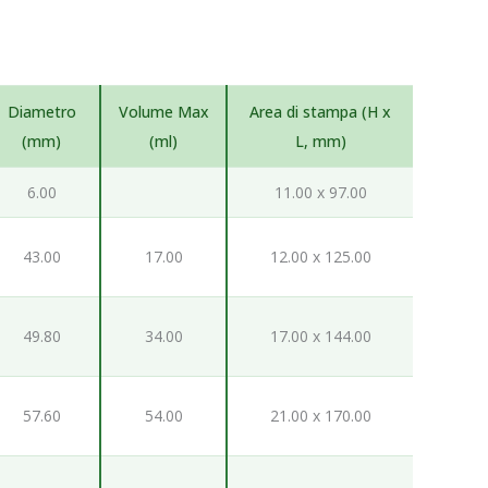
Diametro
Volume Max
Area di stampa (H x
(mm)
(ml)
L, mm)
6.00
11.00 x 97.00
43.00
17.00
12.00 x 125.00
49.80
34.00
17.00 x 144.00
57.60
54.00
21.00 x 170.00