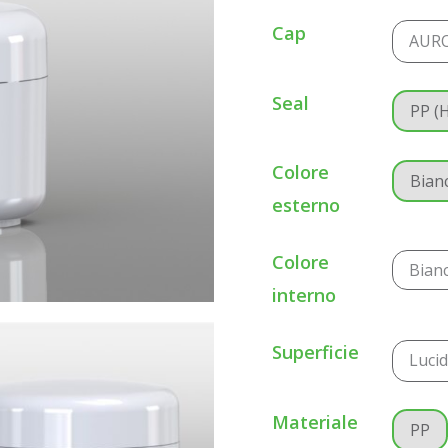
Cap
AUR
Seal
PP (
Colore
Bian
esterno
Colore
Bian
interno
Superficie
Luci
Materiale
PP