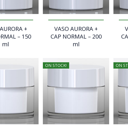
 AURORA +
VASO AURORA +
RMAL – 150
CAP NORMAL – 200
CA
ml
ml
ON STOCK!
ON ST