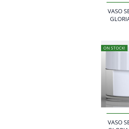
VASO S
GLORIA
ON STOCK!
VASO S