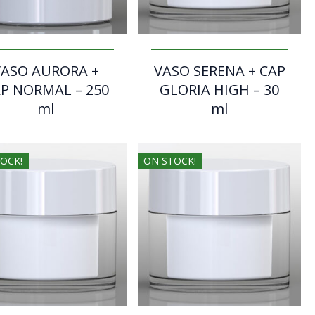
VASO AURORA +
VASO SERENA + CAP
P NORMAL – 250
GLORIA HIGH – 30
ml
ml
OCK!
ON STOCK!