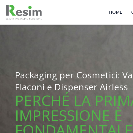
Vai
al
HOME
contenuto
Packaging per Cosmetici: Vas
Flaconi e Dispenser Airless
PERCHÉ LA PRIM
IMPRESSIONE È
FONDAMENTALE