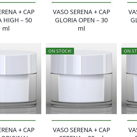
ERENA + CAP
VASO SERENA + CAP
VA
 HIGH – 50
GLORIA OPEN – 30
G
ml
ml
ON STOCK!
ON ST
ERENA + CAP
VASO SERENA + CAP
VA