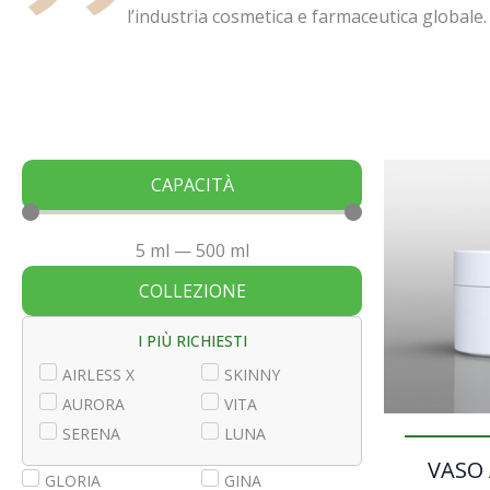
l’industria cosmetica e farmaceutica globale.
CAPACITÀ
5
ml
—
500
ml
COLLEZIONE
I PIÙ RICHIESTI
AIRLESS X
SKINNY
AURORA
VITA
SERENA
LUNA
VASO
GLORIA
GINA