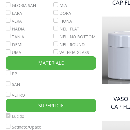
CAP FL
GLORIA SAN
MIA
LARA
DORA
VERA
FIONA
NADIA
NELI FLAT
TANIA
NELI NO BOTTOM
DEMI
NELI ROUND
UMA
VALERIA GLASS
MATERIALE
PP
SAN
VETRO
VASO
SUPERFICIE
CAP FL
Lucido
Satinato/Opaco