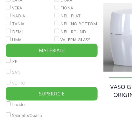
VERA
FIONA
NADIA
NELI FLAT
TANIA
NELI NO BOTTOM
DEMI
NELI ROUND
UMA
VALERIA GLASS
MATERIALE
PP
SAN
VETRO
VASO G
SUPERFICIE
ORIGIN
Lucido
Satinato/Opaco