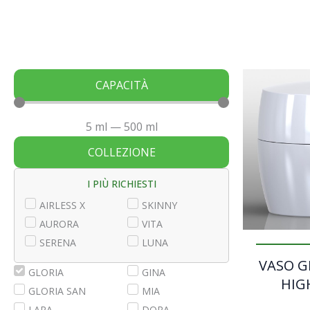
CAPACITÀ
5
ml
—
500
ml
COLLEZIONE
I PIÙ RICHIESTI
AIRLESS X
SKINNY
AURORA
VITA
SERENA
LUNA
VASO G
GLORIA
GINA
HIGH
GLORIA SAN
MIA
LARA
DORA