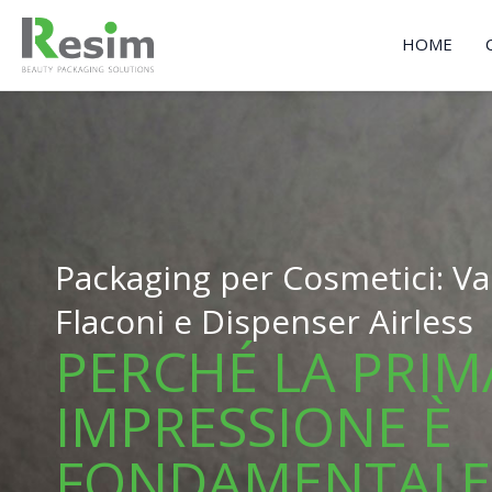
Vai
al
HOME
contenuto
Packaging per Cosmetici: Vas
Flaconi e Dispenser Airless
PERCHÉ LA PRIM
IMPRESSIONE È
FONDAMENTALE