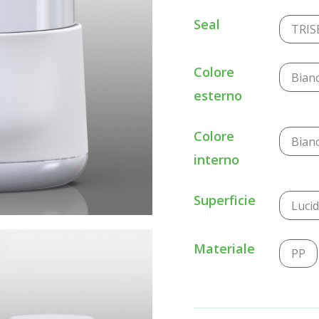
Seal
TRIS
Colore
Bian
esterno
Colore
Bian
interno
Superficie
Luci
Materiale
PP