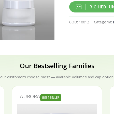
RICHIEDI 
COD:
10012
Categoria:
Our Bestselling Families
 our customers choose most — available volumes and cap options
AURORA
BESTSELLER