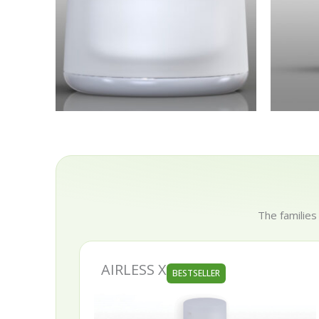
The families
AIRLESS X
BESTSELLER