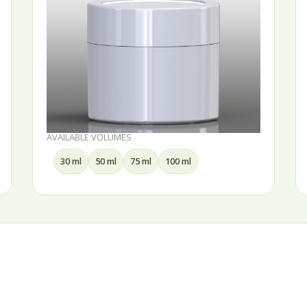
AVAILABLE VOLUMES
30 ml
50 ml
75 ml
100 ml