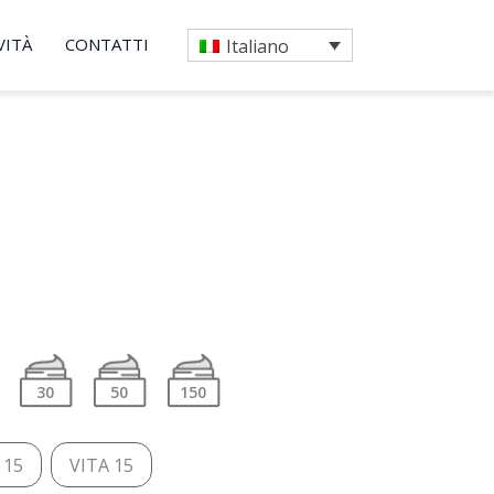
VITÀ
CONTATTI
Italiano
30
50
150
 15
VITA 15