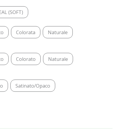
EAL (SOFT)
co
Colorata
Naturale
co
Colorato
Naturale
do
Satinato/Opaco