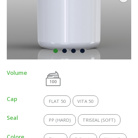
Volume
100
Cap
FLAT 50
VITA 50
Seal
PP (HARD)
TRISEAL (SOFT)
Colore