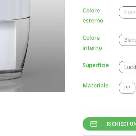
Colore
Tran
esterno
Colore
Bian
interno
Superficie
Luci
Materiale
PP
RICHIEDI 