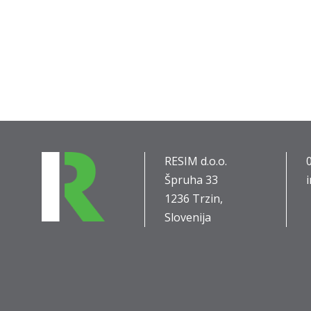
RESIM d.o.o.
Špruha 33
1236 Trzin,
Slovenija