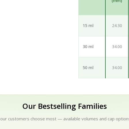
(mm)
15 ml
24.30
30 ml
34.00
50 ml
34.00
Our Bestselling Families
 our customers choose most — available volumes and cap options