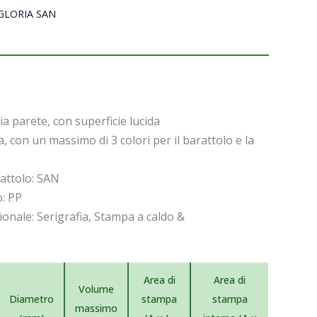
GLORIA SAN
a parete, con superficie lucida
a, con un massimo di 3 colori per il barattolo e la
rattolo: SAN
o: PP
onale: Serigrafia, Stampa a caldo &
Area di
Area di
Volume
Diametro
stampa
stampa
massimo