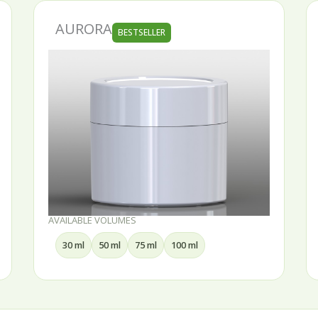
AURORA
BESTSELLER
AVAILABLE VOLUMES
30 ml
50 ml
75 ml
100 ml