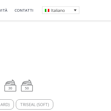
VITÀ
CONTATTI
Italiano
30
50
HARD)
TRISEAL (SOFT)