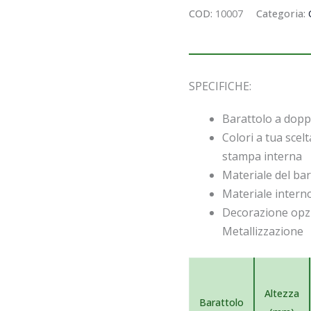
COD:
10007
Categoria:
SPECIFICHE:
Barattolo a doppi
Colori a tua scelt
stampa interna
Materiale del ba
Materiale intern
Decorazione opzi
Metallizzazione
Altezza
Barattolo