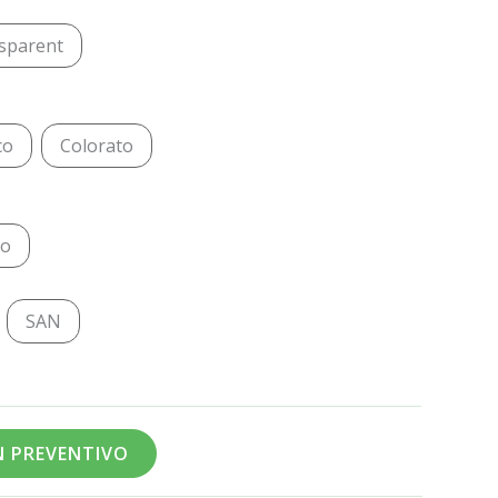
sparent
co
Colorato
do
SAN
UN PREVENTIVO