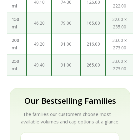
40.10
74.30
126.00
ml
222.00
150
32.00 x
46.20
79.00
165.00
ml
235.00
200
33.00 x
49.20
91.00
216.00
ml
273.00
250
33.00 x
49.40
91.00
265.00
ml
273.00
Our Bestselling Families
The families our customers choose most —
available volumes and cap options at a glance.