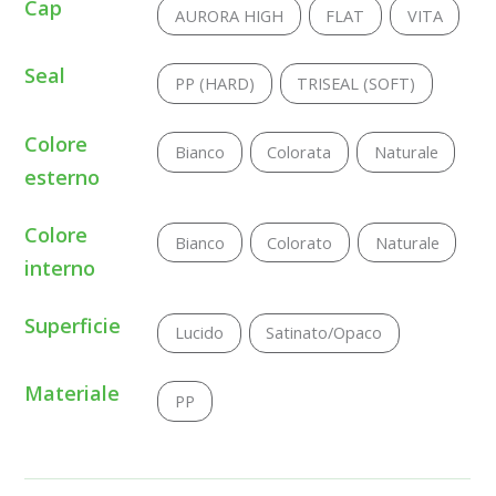
Cap
AURORA HIGH
FLAT
VITA
Seal
PP (HARD)
TRISEAL (SOFT)
Colore
Bianco
Colorata
Naturale
esterno
Colore
Bianco
Colorato
Naturale
interno
Superficie
Lucido
Satinato/Opaco
Materiale
PP